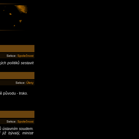
Sekce:
Společnost
ch politiků sestavit
Sekce:
Úlety
 původu - Irsko.
Sekce:
Společnost
ků ústavním soudem.
již bývalý, ministr