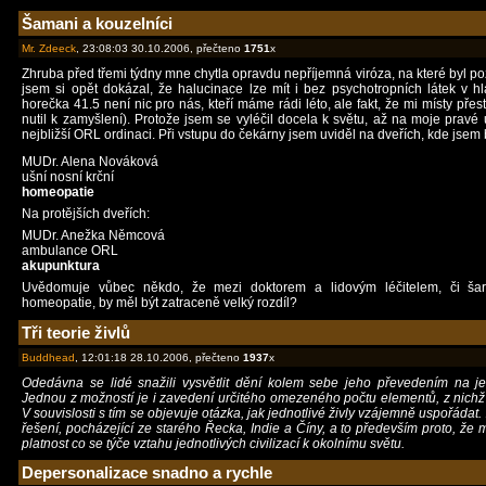
Šamani a kouzelníci
Mr. Zdeeck
, 23:08:03 30.10.2006, přečteno
1751
x
Zhruba před třemi týdny mne chytla opravdu nepříjemná viróza, na které byl pozi
jsem si opět dokázal, že halucinace lze mít i bez psychotropních látek v hla
horečka 41.5 není nic pro nás, kteří máme rádi léto, ale fakt, že mi místy přes
nutil k zamyšlení). Protože jsem se vyléčil docela k světu, až na moje pravé
nejbližší ORL ordinaci. Při vstupu do čekárny jsem uviděl na dveřích, kde jsem
MUDr. Alena Nováková
ušní nosní krční
homeopatie
Na protějších dveřích:
MUDr. Anežka Němcová
ambulance ORL
akupunktura
Uvědomuje vůbec někdo, že mezi doktorem a lidovým léčitelem, či šar
homeopatie, by měl být zatraceně velký rozdíl?
Tři teorie živlů
Buddhead
, 12:01:18 28.10.2006, přečteno
1937
x
Odedávna se lidé snažili vysvětlit dění kolem sebe jeho převedením na j
Jednou z možností je i zavedení určitého omezeného počtu elementů, z nichž 
V souvislosti s tím se objevuje otázka, jak jednotlivé živly vzájemně uspořádat.
řešení, pocházející ze starého Řecka, Indie a Číny, a to především proto, že m
platnost co se týče vztahu jednotlivých civilizací k okolnímu světu.
Depersonalizace snadno a rychle