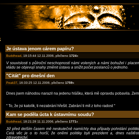
Je ústava jenom cárem papíru?
Buddhead
, 19:15:44 12.11.2006, přečteno
1724
x
V souvislosti s půlroční neschopností námi volených a námi bohužel i placený
vládu se objevují snahy změnit ústavu a snížit počet poslanců o jednoho.
"Citát" pro dnešní den
Peak37
, 16:33:25 12.11.2006, přečteno
1759
x
Dnes jsem náhodou narazil na jedenu hlášku, která mě opravdu pobavila. Země
" To, že jsi katolík, ti nezabrání hřešit. Zabrání ti mít z toho radost "
Kam se poděla úcta k ústavnímu soudu?
Buddhead
, 18:21:28 11.11.2006, přečteno
1771
x
Již před delším časem mě neskutečně namíchly dva případy pohrdání politi
Celá věc je o to horší, že oněmi politiky byli prezident a, dnes naštěstí 
zdravotnictví.