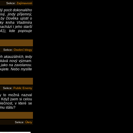
Sekce:
Zajímavosti
hlý pocit dokonalého
vý, jindy příjemný,
y člověka ujistil o
ky kniha Vladimíra
chází i jeho starší
941), kde popisuje
Sekce:
Osobní blogy
h akauzálních, tedy
získává nový význam.
e jako na zavolanou.
bujete. Nebo myslíte
Sekce:
Public Enemy
y to možná nazval
. Když jsem si celou
ečnost, v které se
ímu státu?
Sekce:
Úlety