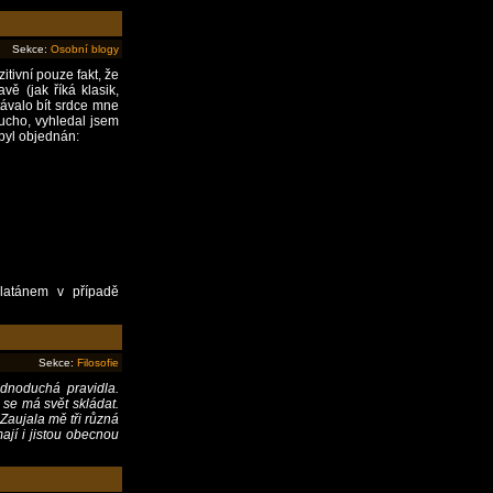
Sekce:
Osobní blogy
tivní pouze fakt, že
vě (jak říká klasik,
távalo bít srdce mne
 ucho, vyhledal jsem
 byl objednán:
latánem v případě
Sekce:
Filosofie
ednoduchá pravidla.
se má svět skládat.
 Zaujala mě tři různá
ají i jistou obecnou