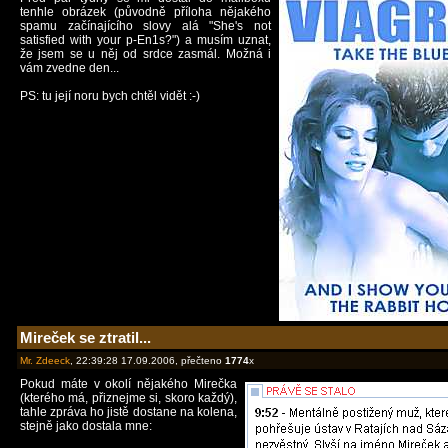
tenhle obrázek (původně příloha nějakého
spamu začínajícího slovy alá "She's not
satisfied with your p-En1s?") a musím uznat,
že jsem se u něj od srdce zasmál. Možná i
vám zvedne den...
PS: tu její noru bych chtěl vidět :-)
Mireček se ztratil...
Mr. Zdeeck
, 22:39:28 17.09.2006, přečteno
1774
x
Pokud máte v okolí nějakého Mirečka
(kterého má, přiznejme si, skoro každý),
tahle zpráva ho jistě dostane na kolena,
stejně jako dostala mne: