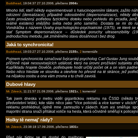
Buddhead
, 19:04:37 27.10.2006, přečteno
2004
x
Mnoho lidí, kteří někdy experimentovali s halucinogenními látkami, zažilo ná
odcizení (derealizace), případně odosobnění (depersonalizace), někdy děsi
často provázený potřebou fyzického doteku nebo pohledu do zrcadla, jenž b
reálné existenci vnějšího světa nebo jeho samého. Dostala se mi do ru
Vondráčka s názvem Úvahy psychologicko-psychiatrické (1975), ve které se na
stať Symptom depersonalizace – důsledek poruchy ultrasenzibility (1
jednoduchou metodu, jak zmíněného stavu dosáhnout i bez drog.
Jaká to synchronicita!
Buddhead
, 19:03:27 27.10.2006, přečteno
2155
x,
2
komentáře
Pojmem synchronicita označoval švýcarský psycholog Carl Gustav Jung soubě
příčinně nijak nesouvisejících událostí, který na úrovni prožívání subjektu 
Kupříkladu hrajete člověče, potřebujete hodit určitý počet ok a on vám padn
Nebo něco hledáte ve slovníku a otevřete ho přesně na té stránce, jež potře
na nějakou osobu a ona vám zrovna v tu chvíli zavolá.
Dubové hlavy
Mr. Zdeeck
, 11:21:57 21.09.2006, přečteno
1921
x,
1
komentář
Tak jsem dneska v metru viděl gigantickou reklamu na ČSSD (někdo b
předvolební leták), kde stálo něco jako "Více policistů a více kamer v ulicích"
reklamu prohlédnul, úplně mne zamrazilo v zádech. Kam asi směřuje spol
majoritní strana snaží přilákat voliče na hesla, která očividně směřují k policejn
Holky tě nemaj' rády?
Mr. Zdeeck
, 23:38:18 17.09.2006, přečteno
1831
x
Před pár týdny se mi dostal do mailboxu