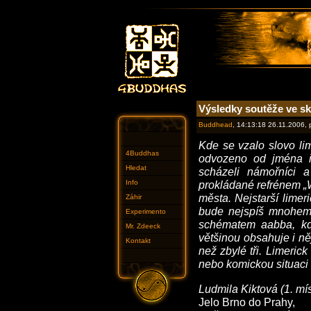
Výsledky soutěže ve sk
Buddhead
, 14:13:18 26.11.2006,
Kde se vzalo slovo lim
4Buddhas
odvozeno od jména i
Hledat
scházeli námořníci a
Info
prokládané refrénem „W
města. Nejstarší limeri
Záhir
bude nejspíš mnohem 
Experimento
schématem aabba, kd
Mr. Zdeeck
většinou obsahuje i ně
Kontakt
než zbylé tři. Limeric
nebo komickou situac
Ludmila Kiktová (1. mís
Jelo Brno do Prahy,