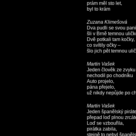
prám měl sto let,
byl to krám
Zuzana Klimešová
Dva pudli se svou pan
šli v Brně temnou ulič
Dvě potkali tam kočky,
co svítily očky –
šlo jich pět temnou uli
Martin Vašek
Jeden člověk ze zvyku
nechodil po chodníku
Auto projelo,
pána přejelo,
už nikdy nepůjde po c
Martin Vašek
Jeden španělský pirát
přepad loď plnou zrcát
Loď se vzbouřila,
pirátka zabila,
stejně to nebyl španěls