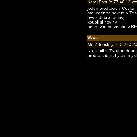
Karel Fast (z 77.48.12.xx
jeden prodavac v Cesku
mel potiz se sexem v Tes
byv z dobre rodiny,
koupil si noviny,
nebot vse muze stat v Bl
Wow...
Mr. Zdeeck (z 213.220.20
No, jestli si Tvoji studen
probrouzdaji zbytek, mysli