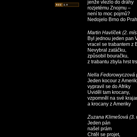
jenže vlezlo do dráhy
rozjetému Znojmu –
není to moc pojmů?
Nedojelo Brno do Pra
Martin Havlíček (2. mís
Byl jednou jeden pan 
vracel se trabantem z
Nevybral zatáčku,
způsobil bouračku,
z trabantu zbyla hrst tr
Nella Fedorowyczová (
Jeden kocour z Amerik
vypravil se do Afriky
Uviděl tam krocany,
vzpomněl na své kraja
a krocany z Ameriky
Zuzana Klimešová (3. 
Jeden pán
našel prám
Chtěl se projet,