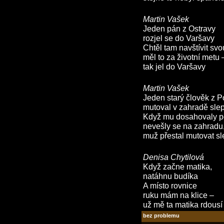
Martin Vašek
Jeden pán z Ostravy
rozjel se do Varšavy
Chtěl tam navštívit svou
měl to za životní metu 
tak jel do Varšavy
Martin Vašek
Jeden starý člověk z P
mutoval v zahradě sle
Když mu dosahovaly p
nevešly se na zahradu
muž přestal mutovat sl
Denisa Chytilová
Když začne matika,
natáhnu budíka
A místo rovnice
ruku mám na klice –
už mě ta matika rdousí 
bez problemu