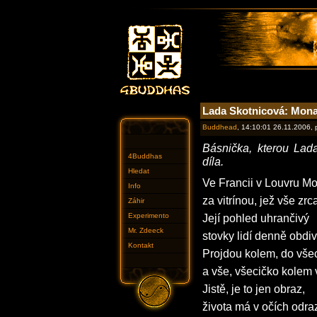
Lada Skotnicová: Mona
Buddhead
, 14:10:01 26.11.2006,
Básnička, kterou Lad
4Buddhas
díla.
Hledat
Ve Francii v Louvru Mo
Info
za vitrínou, jež vše zrca
Záhir
Experimento
Její pohled uhrančivý
Mr. Zdeeck
stovky lidí denně obdiv
Kontakt
Projdou kolem, do všec
a vše, všecičko kolem 
Jistě, je to jen obraz,
života má v očích odra