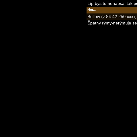
Líp bys to nenapsal tak 
Hm...
Bollow (z 84.42.250.xxx)
Špatný rýmy-nerýmuje se 