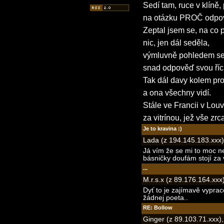
Sedí tam, ruce v klíně,
na otázku PROČ odpov
Zeptal jsem se, na co p
nic, jen dál seděla,
výmluvně pohledem se
snad odpověď svou říci
Tak dál davy kolem pr
a ona všechny vidí.
Stále ve Francii v Louv
za vitrínou, jež vše zrca
Je to kravina :)
Lada (z 194.145.183.xxx)
Já vím že se mi to moc ne
básničky doufám stojí za v
...
M.r.s.x (z 89.176.164.xxx
Dyť to je zajímavě vyprac
žádnej poeta..
RE: Bollow
Ginger (z 89.103.71.xxx)