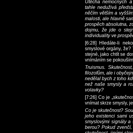
Útěcha nemocných a 
tahle neduživá předs
něčím větším a vyšším
malosti, ale hlavně sa
prospěch absolutna, zd
dojmu, že jde o ste
individuality ve prospě
[6:28] Hledáte-li nek
smyslové orgány, že? 
stejné, jako chtít se 
vnímáním se pokoušíme
Truismus. Skutečnos
filozofům, ale i obyčejn
nedělal bych z toho kd
než naše smysly a ro
volavky?
[7:26] Co je „skutečno
vnímat skrze smysly, je
Co je skutečnost? Souh
jeho existenci sami u
smyslovými signály a 
berou? Pokud zvenčí, a
skutečnost, jinými slo