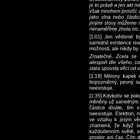
je to právě a jen akt 
však mnohem prostší: 
jako vlna nebo částic
jinými slovy můžeme m
nenaměříme zhola nic.
[1:01] Jen vědomé by
samotné existence real
možností, ale nikdy by s
Zmatečné. Zcela se ig
alespoň dle všeho, co
stala spousta věcí od v
[1:19] Miliony kapek 
trojrozměrný, pevný sv
neexistuje.
[1:35] Kdykoliv se pok
měněny už samotným ak
částice díváte, tím 
neexistuje. Elektron, 
ve vztahu k jiným vě
znamená, že když se
každodenním světě, se
prostor ani čas. Čím d