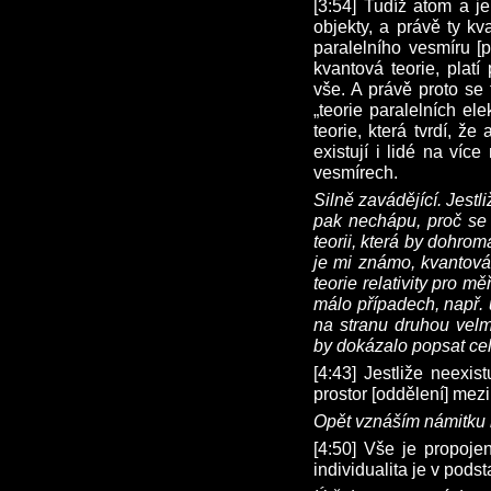
[3:54] Tudíž atom a je
objekty, a právě ty k
paralelního vesmíru [p
kvantová teorie, platí 
vše. A právě proto se 
„teorie paralelních el
teorie, která tvrdí, ž
existují i lidé na víc
vesmírech.
Silně zavádějící. Jest
pak nechápu, proč se 
teorii, která by dohroma
je mi známo, kvantová 
teorie relativity pro mě
málo případech, např. 
na stranu druhou velm
by dokázalo popsat cel
[4:43] Jestliže neexis
prostor [oddělení] mezi
Opět vznáším námitku k
[4:50] Vše je propoje
individualita je v podsta