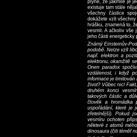
plyne, že jakmile je j
existuje tam stále něja
všechny částice spoj
dokážete vzít všechny 
hrášku, znamená to, že 
vesmír. A ačkoliv vše
jeho části energeticky
Známý Einsteinův-Pod
podobě. Nelze vzít lib
např. elektron a pozi
elektronu, okamžitě se
Onen paradox spočív
vzdálenost, i když po
informace je limitován
život? Vůbec nic! Fakt
druhém konci vesmír
takových částic a důl
člověk a hromádka po
uspořádání, které je
zřetelnější). Pokud 
vesmíru ochoten přips
některé z atomů mého 
dinosaura (čili téměř n