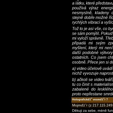
a látku, které předsta
používá výraz energ
nesmyslně, kladeny d
stejně dobře možné říc
rychlých vibrací a vyšl
Tož to je asi vše, co 
se sám pomýlil. Pokud 
mi vyloží správně. Tře
připadá mi svým způ
myšlení, který mi nen
další podobné výtvory
ostatních. Co jsem cht
osobně. Přece jen si do
a) video účelově uvádí
nichž vyvozuje napros
b) ačkoli se video tvá
tu co činit s materiali
zabalené do lesklého
proto nepřestane smrdě
Holografickďż˝ vesmďż˝r ?
Mojmďż˝r (z 217.115.249.
Děkuji za sebe, méně f