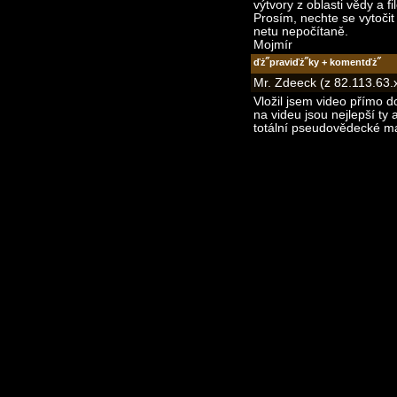
výtvory z oblasti vědy a fi
Prosím, nechte se vytočit
netu nepočítaně.
Mojmír
ďż˝praviďż˝ky + komentďż˝
Mr. Zdeeck (z 82.113.63.
Vložil jsem video přímo d
na videu jsou nejlepší ty
totální pseudovědecké ma