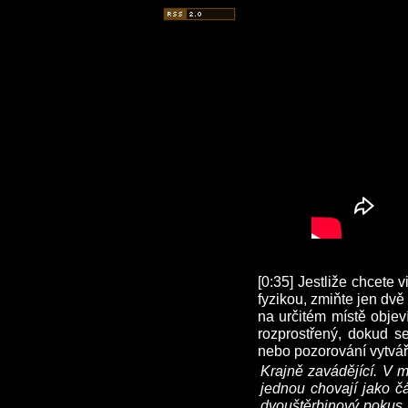
[0:35] Jestliže chcete 
fyzikou, zmiňte jen dvě
na určitém místě objev
rozprostřený, dokud s
nebo pozorování vytváří
Krajně zavádějící. V m
jednou chovají jako čá
dvouštěrbinový pokus, 