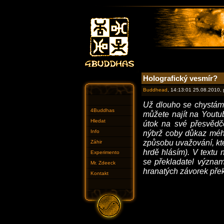
Holografický vesmír?
Buddhead
, 14:13:01 25.08.2010,
Už dlouho se chystám 
4Buddhas
můžete najít na Youtu
Hledat
útok na své přesvědče
Info
nýbrž coby důkaz mého
způsobu uvažování, kt
Záhir
hrdě hlásím). V textu
Experimento
se překladatel význam
Mr. Zdeeck
hranatých závorek přek
Kontakt