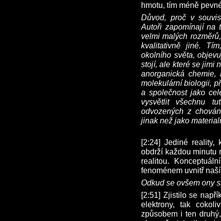
hmotu, tím méně pevné
Důvod, proč v souvis
Autoři zapomínají na 
velmi malých rozměrů,
kvalitativně jiné. T
okolního světa, objevu
stojí, ale které se ji
anorganická chemie,
molekulární biologii, 
a společnost jako cel
vysvětlit všechnu t
odvozených z chování
jinak než jako material
[2:24] Jediné reality
obdrží každou minutu 
realitou. Konceptuáln
fenoménem uvnitř naší 
Odkud se ovšem ony si
[2:51] Zjistilo se nap
elektrony, tak coko
způsobem i ten druhý,