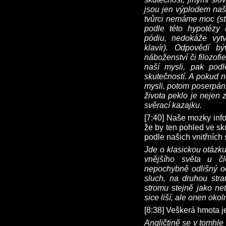
jsou jen výplodem naší
tvůrci nemáme moc (sta
podle této hypotézy d
pódiu, nedokáže vyt
klavír). Odpovědí 
náboženství či filozof
naší mysli, pak podl
skutečností. A pokud n
mysli, potom poserpánb
života peklo je nejen 
svěrací kazajku.
[7:40] Naše mozky info
že by ten pohled ve sk
podle našich vnitřníc
Jde o klasickou otázku
vnějšího světa u čl
nepochybně odlišný od
sluch, na druhou stra
stromu stejně jako net
sice liší, ale onen okol
[8:38] Veškerá hmota j
Angličtině se v tomhle