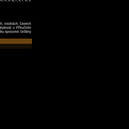
ň, ó, q, ř, š, ť, ú, v,
ch, osobách, časech
kytovat v Příručním
ku spisovné češtiny