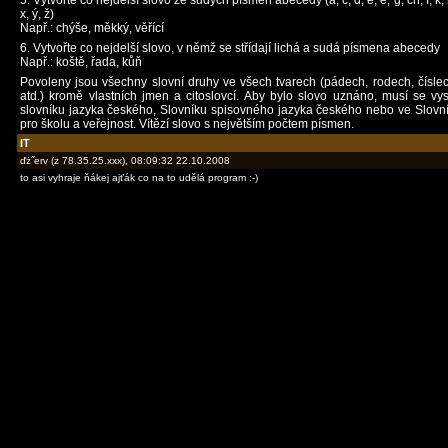
5. Vytvořte co nejdelší slovo ze sudých písmen abecedy (á, c, d, e, ě, g, ch, í, k, m, 
x, ý, ž)
Např.: chýše, měkký, věřící
6. Vytvořte co nejdelší slovo, v němž se střídají lichá a sudá písmena abecedy
Např.: koště, řada, kůň
Povoleny jsou všechny slovní druhy ve všech tvarech (pádech, rodech, čísle
atd.) kromě vlastních jmen a citoslovcí. Aby bylo slovo uznáno, musí se vys
slovníku jazyka českého, Slovníku spisovného jazyka českého nebo ve Slovní
pro školu a veřejnost. Vítězí slovo s největším počtem písmen.
IT
ďż˝erv (z 78.35.25.xxx), 08:09:32 22.10.2008
to asi vyhraje ňákej ajťák co na to udělá program :-)