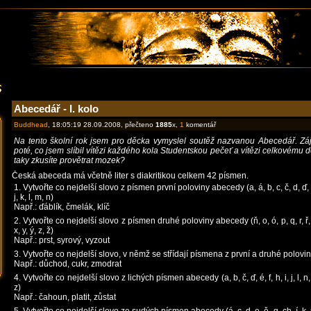
Abecedář - I. kolo
Buddhead
, 18:05:19 28.09.2008, přečteno
1885
x,
1
komentář
Na tento školní rok jsem pro děcka vymyslel soutěž nazvanou Abecedář. Záje
poté, co jsem slíbil vítězi každého kola Studentskou pečeť a vítězi celkovému d
taky zkusíte provětrat mozek?
Česká abeceda má včetně liter s diakritikou celkem 42 písmen.
1. Vytvořte co nejdelší slovo z písmen první poloviny abecedy (a, á, b, c, č, d, ď, e, é
j, k, l, m, n)
Např.: ďáblík, čmelák, klíč
2. Vytvořte co nejdelší slovo z písmen druhé poloviny abecedy (ň, o, ó, p, q, r, ř, s, 
x, y, ý, z, ž)
Např.: prst, syrový, vyzout
3. Vytvořte co nejdelší slovo, v němž se střídají písmena z první a druhé polov
Např.: důchod, cukr, zmodrat
4. Vytvořte co nejdelší slovo z lichých písmen abecedy (a, b, č, ď, é, f, h, i, j, l, n, o,
z)
Např.: čahoun, platit, zůstat