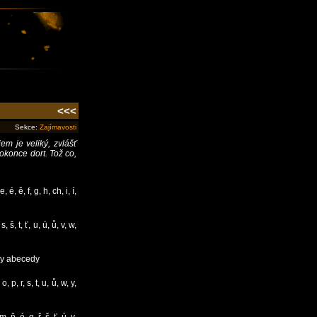
<<<
Sekce:
Zajímavosti
m je veliký, zvlášť
okonce dort. Tož co,
, ě, f, g, h, ch, i, í,
š, t, ť, u, ú, ů, v, w,
iny abecedy
 p, r, s, t, u, ů, w, y,