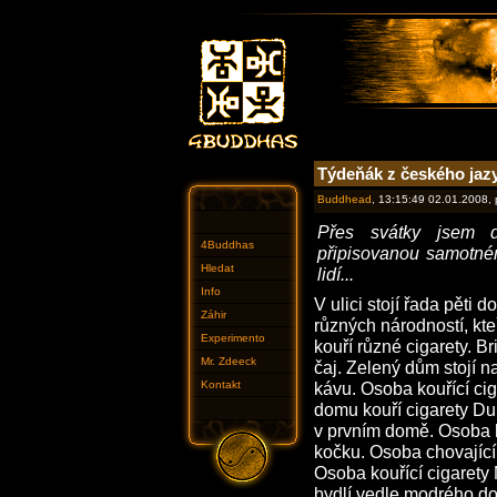
Týdeňák z českého jaz
Buddhead
, 13:15:49 02.01.2008,
Přes svátky jsem da
4Buddhas
připisovanou samotném
Hledat
lidí...
Info
V ulici stojí řada pěti 
Záhir
různých národností, kte
Experimento
kouří různé cigarety. B
Mr. Zdeeck
čaj. Zelený dům stojí 
Kontakt
kávu. Osoba kouřící cig
domu kouří cigarety Dun
v prvním domě. Osoba k
kočku. Osoba chovající 
Osoba kouřící cigarety 
bydlí vedle modrého do