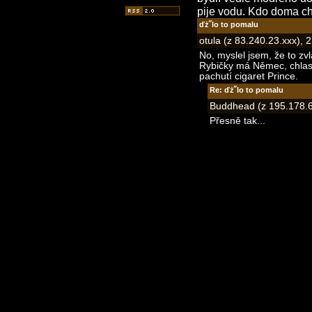
pije vodu. Kdo doma c
ďż˝lo to pomalu
otula (z 83.240.23.xxx), 
No, myslel jsem, že to zvl
Rybičky má Němec, chlasta
pachutí cigaret Prince.
Re: ďż˝lo to pomalu
Buddhead (z 195.178.6
Přesně tak...