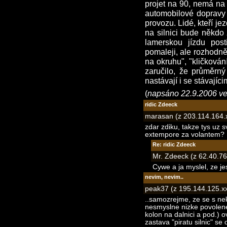
projet na 90, nemá na 
automobilové dopravy (
provozu. Lidé, kteří je
na silnici bude někdo
lamerskou jízdu pos
pomaleji, ale rozhodně
na okruhu", "kličkován
zaručilo, že průměrný
nastávají i se stávajíc
(
napsáno 22.9.2006 ve
ridic Zdeeck
marasan (z 203.114.164.x
zdar zdiku, takze tys uz 
extempore za volantem? 
Re: ridic Zdeeck
Mr. Zdeeck (z 62.40.76
Cywe a ja myslel, ze je
nevim, nevim..
peak37 (z 195.144.125.xx
..samozrejme, ze se s nek
nesmyslne nizke povolene 
kolon na dalnici a pod.) o
zastava "piratu silnic" s