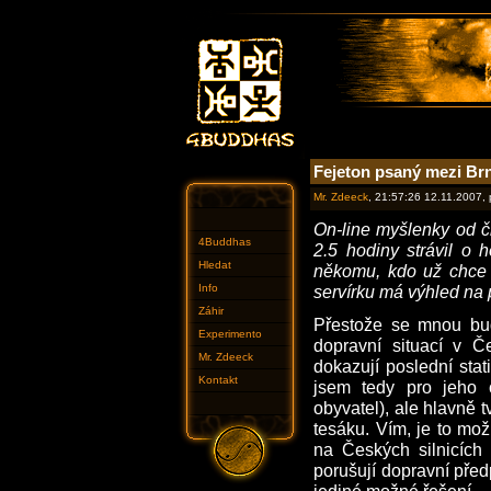
Fejeton psaný mezi Br
Mr. Zdeeck
, 21:57:26 12.11.2007,
On-line myšlenky od č
4Buddhas
2.5 hodiny strávil o 
Hledat
někomu, kdo už chce 
Info
servírku má výhled na 
Záhir
Přestože se mnou bud
Experimento
dopravní situací v Č
Mr. Zdeeck
dokazují poslední stat
Kontakt
jsem tedy pro jeho 
obyvatel), ale hlavně 
tesáku. Vím, je to mož
na Českých silnicích
porušují dopravní předp