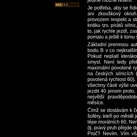
jediné možné řešení.
Je potřeba, aby se řidič
ani zkouškový okru
provozem respekt a st
kritiku tzv. pirátů siln
to, jak rychle jezdí, zas
pomalu a ještě k tomu 
Základní premisou au
bodu B v co nejkratš
Pokud neplatí kteráko
smysl. Není tedy pře
maximální povolené ry
na českých silnicích 
povolená rychlost 60).
všechny části výše uv
jezdit 40 jenom proto,
největší pravděpodobn
měsíce.
Čímž se dostávám k če
šoféry, kteří po městě 
lépe morálních 60. Nem
(tj. pravý pruh přejde 
Proč? Nevím. Vím vš