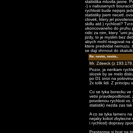
statistika mluvila jasne.
-) v nabusenych bouracich
rychlosti bude nejspis jed
statistiky jsem necetl..ov
clovek, ktery jel povolen
skillu atd.) rychlosti? Tv
ukoncovaneho do pruhu p
ridic za nim, ktery "umi 
jizdy, to je myslim bez de
abych mohl reagovat na z
ktere predvidat nemuzu..t
se daji shrnout do skatulk
Re: nevim, nevim..
Mr. Zdeeck (z 193.179.
Pozor, ja nerikam rychl
slozek by se melo disk
po D1 snizi na polovin
2x tolik lidi. Z principu
Co se tyka borecku ve v
vetsi pravdepodbnost, z
povolenou rychlost vs. 
statistik) nezda zas tak 
A co se tyka lameru na s
nejaky kokot zbytecne 
i rychlost) dopravy zp
Prestanme si hrat na to