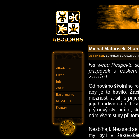
Michal Matoušek: Staré
Buddhead
, 19:55:16 17.08.2007,
Na webu Respektu se 
4Buddhas
příspěvek o českém 
Hledat
ztotožnit...
Info
Od nového školního roku
Záhir
aby je to bavilo. Žác
Experimento
možností a sil, s příj
Mr. Zdeeck
jejich individuálních 
Kontakt
prý nový styl práce, k
nám všem sliny při to
Nesbíhají. Neztrácí s
my byli v žákovské