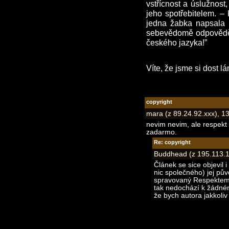
vstřícnost a úslužnost
jeho spotřebitelem. –
jedna žabka napsala f
sebevědomě odpověděl
českého jazyka!”
Víte, že jsme si dost l
copyright
mara (z 89.24.92.xxx), 1
nevim nevim, ale respekt
zadarmo.
Re: copyright
Buddhead (z 195.113.1
Článek se sice objevil 
nic společného) jej pův
spravovaný Respektem),
tak nedochází k žádné
že bych autora jakkoliv