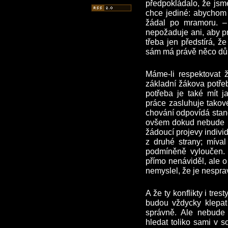
předpokládalo, že jsme
chce jediné: abychom 
žádal po mramoru. –
nepožaduje ani, aby pr
třeba jen předstírá, ž
sám má právě něco důle
Máme-li respektovat ž
základní žákova potře
potřeba je také mít 
práce zasluhuje takov
chování odpovídá stan
ovšem dokud nebude n
žádoucí projevy indivi
z druhé strany; míval
podmíněně vyloučen. 
přímo nenáviděl, ale o
nemyslel, že je nespr
A že ty konflikty i tre
budou vždycky klepat 
správně. Ale nebude 
hledat toliko sami v 