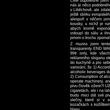
Celé odpoledne jsem s
nás je něco podobnéh
v Liběchově, ale zdal
ještě sbírku evropskéh
alespoň v něčem jsme
kousky, u nichž je na
abych kromě exponát
vstoupí do sálu a ihn
jenom o trochu zpomal
Z muzea jsem tento
transparenty END WAR
99¢ only, kde všech
reklamního sloganu ot
do kuchyně a pro sebe
varování, že 1) Accor
alcoholic beverages du
2) Consumption of alco
operate machinery, an
pivu člověk ožere?! U
cigaretách, ale i na l
budu moci dát své piv
slečny, které si v 
kozačkách s kožíškem,
hlavu.