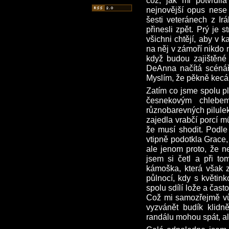
což, jak mi potvrdila
nejnovější opus nese
šesti veteránech z Irá
přinesli zpět. Prý je 
všichni chtějí, aby v 
na něj v zámoří nikdo
když budou zajištěné 
DeAnna načítá scénáře,
Myslím, že pěkně kecá
Zatím co jsme spolu pl
česnekovým chlebe
různobarevných pilulek
zajedla vrabčí porcí m
že musí shodit. Podle 
vtipně podotkla Grace,
ale jenom proto, že n
jsem si četl a při to
kámoška, která však 
půlnocí, kdy s květin
spolu sdílí lože a čas
Což mi samozřejmě vůb
vyzvánět budík klidn
randálu mohou spát, al