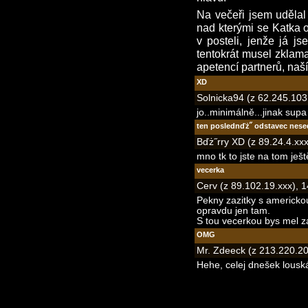
Na večeři jsem udělal
nad kterými se Katka o
v posteli, jenže já js
tentokrát musel zklama
apetencí partnerů, naš
XD
Solnicka94 (z 62.245.103
jo..minimálně...jinak sup
ten poslednďż˝ odstavec nese
Bďż˝rry XD (z 89.24.4.xx
mno tk to jste na tom ješ
vecerka
Cerv (z 89.102.19.xxx), 
Pekny zazitky s americkou
opravdu jen tam.
S tou vecerkou bys mel zac
OMG
Mr. Zdeeck (z 213.220.20
Hehe, celej dnešek lousk