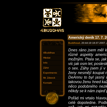
Americký deník 17. 7. 
Buddhead
, 20:44:19 18.07.2007,
Dnes ráno jsem měl k
4Buddhas
různé aspekty americ
Hledat
možným. Ptala se, jak 
Info
víc jak osm let, postes
o sex. Záhy jsem jí v 
Záhir
ženy nesmějí koupat n
Experimento
DeAnnu to byl jasný 
Mr. Zdeeck
takovou ženu hned každ
Kontakt
něco podobného nezku
někdy se k nám zajeď p
Pořád mi vrtalo hlavo
celé dopoledne. Podl