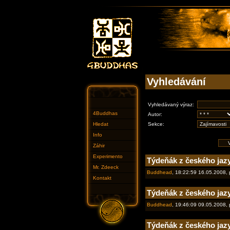
Vyhledávání
Vyhledávaný výraz:
4Buddhas
Autor:
Hledat
Sekce:
Info
Záhir
Experimento
Týdeňák z českého jaz
Mr. Zdeeck
Buddhead
, 18:22:59 16.05.2008,
Kontakt
Týdeňák z českého jaz
Buddhead
, 19:46:09 09.05.2008,
Týdeňák z českého jazy