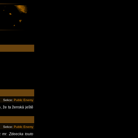
Sekce:
Public Enemy
o, že ta ženská ještě
Sekce:
Public Enemy
k mr. Zdeecka touto