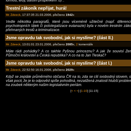
formou, tedy, dalším příspěvkem :o) ..
Trestní zákoník nepřijat, hurá!
Mr. Zdeeck
, 17:37:35 21.03.2006, přečteno
1942
x
Vedle několika paragrafů, které jsou víceméně užitečné (např. diferenc
psychotropních látek či pololegalizace eutanazie) byla v novém trestním zák
přehnaných trestů a kriminalizace.
Jsme opravdu tak svobodní, jak si myslíme? (část II.)
Mr. Zdeeck
, 13:01:01 23.01.2006, přečteno
2085
x,
2
komentáře
Máte rádi pohádky? A co takhle Pyšnou princeznu? A jak že souvisí Zem
Půlnoční království a Česká republika? A co na to Jan Tleskač?
Jsme opravdu tak svobodní, jak si myslíme? (část I.)
Mr. Zdeeck
, 22:52:50 16.01.2006, přečteno
2029
x
Když se zeptáte průměrného občana ČR na to, zda se cítí svobodný slovem, 
však pocit, že je to odpověd spíše pohodlná, nezatížená znalostí hlubší proble
na zoubek některým našim legislativním perlám.
[
< < <
] [
1-10
] [11-15]