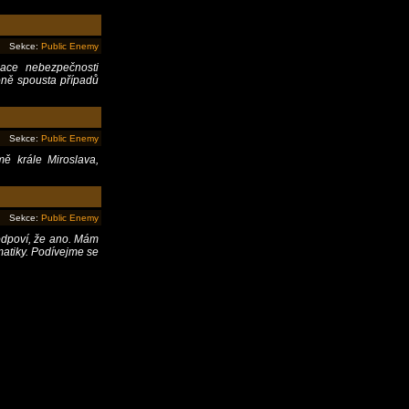
Sekce:
Public Enemy
iace nebezpečnosti
oně spousta případů
Sekce:
Public Enemy
ě krále Miroslava,
Sekce:
Public Enemy
odpoví, že ano. Mám
matiky. Podívejme se