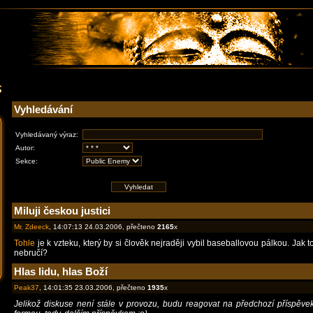
Vyhledávání
Vyhledávaný výraz:
Autor:
Sekce:
Miluji českou justici
Mr. Zdeeck
, 14:07:13 24.03.2006, přečteno
2165
x
Tohle
je k vzteku, který by si člověk nejraději vybil baseballovou pálkou. Jak t
nebručí?
Hlas lidu, hlas Boží
Peak37
, 14:01:35 23.03.2006, přečteno
1935
x
Jelikož diskuse není stále v provozu, budu reagovat na předchozí příspěve