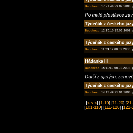
Buddhead
, 17:21:46 29.02.2008,
Po malé přestávce zav
Týdeňák z českého jaz
Buddhead
, 12:35:10 15.02.2008,
Týdeňák z českého jaz
Buddhead
, 11:23:39 09.02.2008,
Hádanka III
Buddhead
, 15:11:49 08.02.2008,
Další z ujetých, zenov
Týdeňák z českého jaz
Buddhead
, 14:12:49 25.01.2008,
[
< < <
] [
1-10
] [
11-20
] [
21
[
101-110
] [
111-120
] [
121-