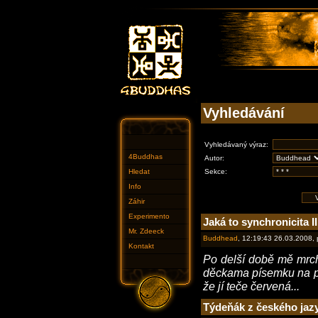
Vyhledávání
Vyhledávaný výraz:
4Buddhas
Autor:
Hledat
Sekce:
Info
Záhir
Experimento
Jaká to synchronicita II
Mr. Zdeeck
Buddhead
, 12:19:43 26.03.2008,
Kontakt
Po delší době mě mrch
děckama písemku na pří
že jí teče červená...
Týdeňák z českého jaz