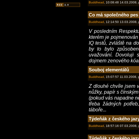
Buddhead
, 10:08:48 14.03.2008,
Co má společného pes 
Buddhead
, 12:14:50 13.03.2008,
V posledním Respektu
kterém je pojmenován t
IQ testů, zvláště na d
by to bylo způsoben
uvažování. Dovoluji 
dojmem zenového kóan
Souboj elementálů
Buddhead
, 15:07:57 11.03.2008,
Z dlouhé chvíle jsem 
nůžky, papír s čínským
(pokud vás napadne něc
třeba žádných potřeb
táboře...
Týdeňák z českého jazy
Buddhead
, 18:57:16 07.03.2008,
Týdeňák z českého jazy