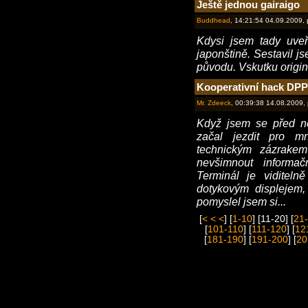
Ještě jednou gairaigo
Buddhead
, 14:21:54 04.09.2009,
Kdysi jsem tady uveř
japonštině. Sestavil j
původu. Vskutku origin
Kooperativní hack DPP
Mr. Zdeeck
, 00:39:38 14.08.2009,
Když jsem se před ně
začal jezdit pro mn
technickým zázrake
nevšimnout informač
Terminál je vidite
dotykovým displejem, 
pomyslel jsem si...
[
< < <
] [
1-10
] [11-20] [
21
[
101-110
] [
111-120
] [
12
[
181-190
] [
191-200
] [
20