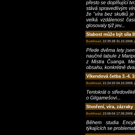
přesto se doplňující tv
stává spravedlivým vír
že "víra bez skutků je
velká vzdálenost ča
glosovaly týž jev...
Slabost může být síla II
Buddhead
, 22:35:38 31.10.2009,
Přede dvěma lety jsem 
naučné tabule z Mari
z Mistra Čuanga. Mez
obsahu, konkrétně dvaa
Víkendová četba 3.-4. 1
Buddhead
, 21:24:20 04.10.2009,
Tentokrát o středověké
o Gilgamešovi...
Stvoření, víra, zázraky
Buddhead
, 23:06:04 17.09.2009,
Během studia Encyk
týkajících se problemati