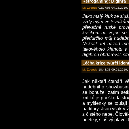
Retrogaming: Digihra
Mr. Zdeeck
, 02:07:58 04.02.2010,
Jako malý kluk ze sluš
vždy mým vrstevníkům 
převážně ruské prov
košíkem na vejce se m
předurčilo můj hudebn
Několik let nazad m
takovéhoto klenotu v
digihrou obdaroval, sta
Léčba krize tvůrčí ident
Mr. Zdeeck
, 18:48:33 09.01.2010,
Jak někteří čtenáři v
hudebního showbusines
se bohužel zatím set
kritiků je prý škoda sl
a myšlenky se toulají
partitury. Jsou však v
z čistého nebe. Člověk
poetiky, slušivý plavec