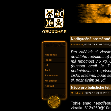
Nadbytečné proměnné
Buddhead
, 00:58:55 31.03.2010,
Pro začátek si zkust
4Buddhas
devátého ročníku... a)
Hledat
má hmotnost 3,5 kg. U
Info
(hustota oceli je 
podmiňovacího způsob
Záhir
číslo: kráčíme, bude se
Experimento
si, poznávám se, jdi.
Mr. Zdeeck
Kontakt
Něco pro balistické feti
Mr. Zdeeck
, 00:24:13 29.03.2010,
Tohle snad nepotřebu
zkratku 312x260@10e