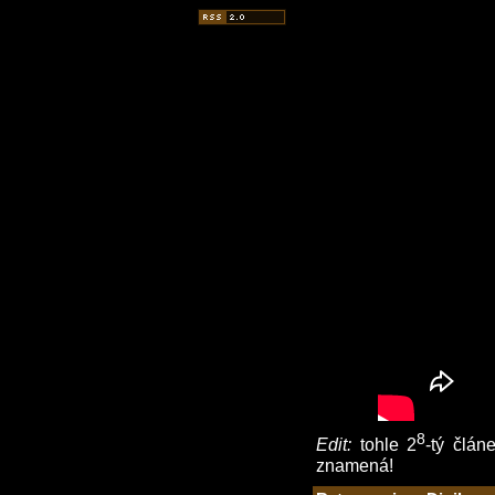
8
Edit:
tohle 2
-tý člán
znamená!