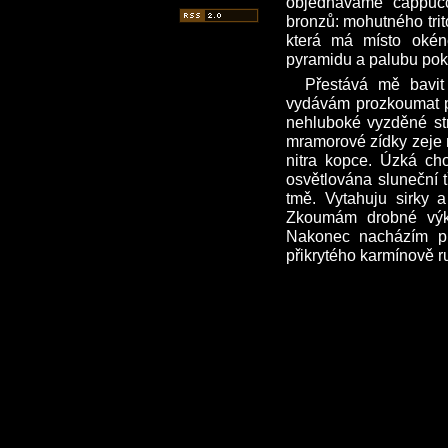
objednáváme cappuc
bronzů: mohutného trit
která má místo okén
pyramidu a palubu pokr
Přestává mě bavit
vydávám prozkoumat pr
nehluboké vyzděné st
mramorové zídky zeje n
nitra kopce. Úzká ch
osvětlována sluneční t
tmě. Vytahuju sirky 
Zkoumám drobné výkl
Nakonec nacházím pr
přikrytého karmínově