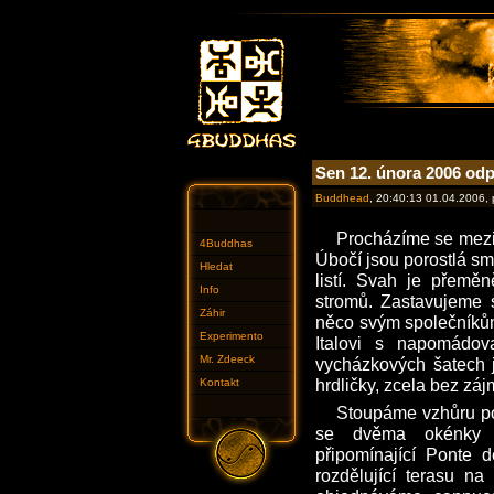
Sen 12. února 2006 od
Buddhead
, 20:40:13 01.04.2006,
Procházíme se mezi
4Buddhas
Úbočí jsou porostlá sm
Hledat
listí. Svah je přemě
Info
stromů. Zastavujeme s
Záhir
něco svým společníků
Experimento
Italovi s napomádov
Mr. Zdeeck
vycházkových šatech 
hrdličky, zcela bez záj
Kontakt
Stoupáme vzhůru po
se dvěma okénky 
připomínající Ponte d
rozdělující terasu n