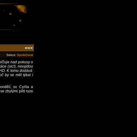
<<<
Sekce:
Společnost
ořčuje nad pokusy o
ce (sic!), nevyjdou
MHD. K tomu dodává:
č by se měl týkat i
ondělí, sv. Cyrila a
se zbylými pěti ryze