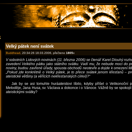
Velký pátek není svátek
Buddhead
, 20:34:26 18.03.2006, přečteno
1805
x
V sobotních Lidových novinách (11. března 2006) se čtenář Karel Dlouhý rozh
zavedení Velkého pátku jako státního svátku. Vadí mu, že nebude moci do prá
noviny, budou zavřené úřady, spousta obchodů neotevře a dojde k omezení 
„Pokud jde konkrétně o Velký pátek, je to přece svátek jenom křesťanů – pro
ateistické většiny (a věřících nekřesťanských církví)?“
Jak by se asi tomuhle huráateistovi líbilo, kdyby přišel o Velikonoční p
Metoděje, Jana Husa, sv. Václava a dokonce i o Vánoce. Vážně by se spokojil 
ateistickými svátky?