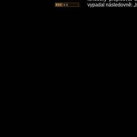
vypadal následovně: „I