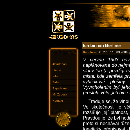
Ich bin ein Berliner
Buddhead
, 20:27:37 18.03.2006,
V červnu 1963 navš
4Buddhas
naplánovaná do nejme
starostou (a později 
Hledat
místa, kde zemřela prv
Info
vyhlídkové plošin
Záhir
Vyvrcholením byl jeh
Experimento
proslulá věta „Ich bin e
Mr. Zdeeck
Traduje se, že vinou
Kontakt
Ve skutečnosti je vě
rozšiřuje její platnost
Pravdou je, že byl hod
proto si nechával růz
foneticky přepisovat 