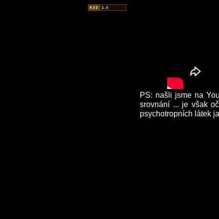
PS: našli jsme na Yo
srovnání ... je však o
psychotropních látek ja