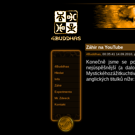
Záhir na YouTube
4Buddhas
, 00:35:41 14.09.2010,
Konečně jsme se po 
4Buddhas
nejúspěšnější (a dalo
Mystickéhozážitkuchtiv
Hledat
anglických titulků níže:
Info
Záhir
Experimento
Mr. Zdeeck
Kontakt