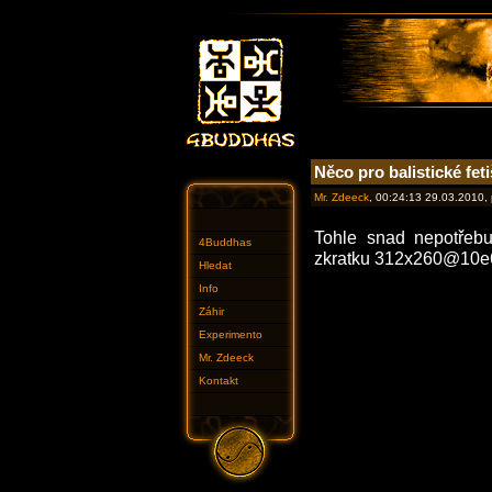
Něco pro balistické feti
Mr. Zdeeck
, 00:24:13 29.03.2010,
Tohle snad nepotřebu
4Buddhas
zkratku 312x260@10e
Hledat
Info
Záhir
Experimento
Mr. Zdeeck
Kontakt