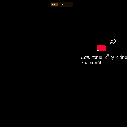
8
Edit:
tohle 2
-tý člán
znamená!