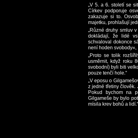
„V 5. a 6. století se 
Církev podporuje osv
zakazuje si to. Osvo
majetku, prohlašují jed
„Různé druhy smluv v 
dokládají, že lidé vs
schvaloval dokonce sá
není hoden svobody«, p
„Proto se tolik rozšíř
usměrnit, když roku 86
svobodní) byli biti vel
pouze tenčí hole.“
„V eposu o Gilgamešovi
z jedné třetiny člověk
Pokud bychom na poč
Gilgameše by bylo pot
mísila krev bohů a lidí.