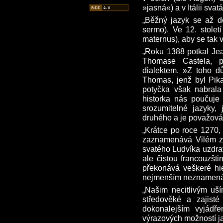
»jasná«) a v Itálii svat
„Běžný jazyk se až do
sermo). Ve 12. stole
maternus), aby se tak v
„Roku 1388 potkal Jean
Thomase Castela, pi
dialektem. »Z toho d
Thomas, jenž byl Pika
potyčka však nabral
historka nás poučuje
srozumitelné jazyky
druhého a je považován
„Krátce po roce 1270, 
zaznamenává Vilém z 
svatého Ludvíka uzdrav
ale čistou francouzšti
překonává veškeré hie
nejmenším neznamená,
„Našim necitlivým uší
středověké a zajist
dokonalejším vyjádře
výrazových možností j