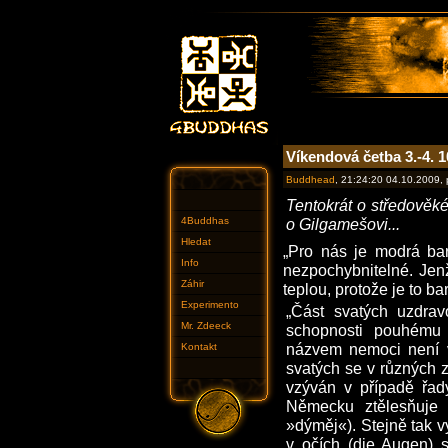
Víkendová četba 3.-4. 1
Buddhead
, 21:24:20 04.10.2009,
Tentokrát o středověké
4Buddhas
o Gilgamešovi...
Hledat
„Pro nás je modrá bar
Info
nezpochybnitelné. Jen
Záhir
teplou, protože je to b
Experimento
„Část svatých uzdravo
Mr. Zdeeck
schopnosti pouhému
názvem nemoci není v 
Kontakt
svatých se v různých z
vzýván v případě řady
Německu ztělesňuje 
»dýměj«). Stejně tak v
v očích (die Augen) sv