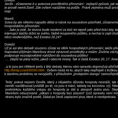
Dolejší:
Jenže - zůstaneme-li u autorova procítěného přirovnání - nejlepší způsob, jak
je prostě nemít žízeň.
Zde ovšem narážíme na potíže. Právě zejména muži prost
mají.
Mareš:
Sotva by ale někoho napadlo dělat si nárok na sousedovo plzeňské, zůstaneme-
hospodského přirovnání
.
….
Jako je jisté, že slunce bude moderní za tisíc let stejně jako před tisíci lety, t
interrupcí stačilo držet se svého, řádně koupeného půllitru, a nechat si zajít chu
něco modernějšího, než Exodus 20,14?
Dolejší:
Už je asi této debatě souzeno zůstat ve sféře hospodských přirovnání, takže př
Naposled přijímám Marešovy drsné výrazové prostředky a volám: Zrušme záchy
podporuje nezodpovědné nahlížení do sousedova půllitru!
…. zlepší se pitný režim, jakož i obecné mravy. Tak si žádá Exodus 20, 17. Ame
..a to jsou jen některé perly z této debaty, kterou vám opravdu doporučuji přečíst
http://blisty.cz/art/26593.html
. Ovšem nedá mi to, abych taky nepřispěl s troškou
k danému problému se nevyjádřil, v příslušném „jinotajném slangu“ samozřejmě
Tedy: pokud nejsem člověk, který z nějakého důvodu hospody nesnáší, tak 
neměl navštěvovat (zvláště po té, co jsou k mání, tablety na kocovinu :o)). Ni
podmínkou každého vstupu do hospody je dát si alespoň jedno pivo. Stej
Marešem odsuzované „utíkaní s hospody bez placení“ (což opravdu není mo
stranu bylo značně podlé, žádat po ženě zaplacení piva, které si neobjednala. 