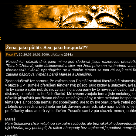
Žena, jako půllitr. Sex, jako hospoda??
Peak37
, 10:26:07 19.01.2006, přečteno
2066
x
Posledních několik dnů, jsem mimo jiné sledoval jistou názorovou přestřelku
Téma? Ožehavé, stále diskutované a sice: má žena právo na svobodnou volb
těhotenství? Článků vyjadřujících se k daném tématu se tam dá najít celá 
zaujala názorová výměna pánů Mareše a Dolejšího.
Zjednodušeně lze shrnout, že zatímco pan Dolejší zastává liberálnější stanovi
v otázce UPT (umělé přerušení těhotenství) působí jako klidný a uhlazený, avša
To by samo o sobě nebylo nic zvláštního a oba pány by to nevyzdvihovalo nad p
diskuse, tu lepších, tu horších článků. Mě ovšem zaujala forma jisté metafory, kt
několik příspěvků používána oběma zmíněnými pány, a sice metafora hospodská
téma UPT a hospoda nemají nic společného, ale to by byl omyl, právě trefné po
z tohoto prostředí, či předmětů mě tak důvěrně známých, jako např. půllitr :o) je
proč články obou autorů vyhledávám. Posuďte sami z pár ukázek. mmch, touhle 
Mareš:
Paní Sokačová chce mít plnou sexuální svobodu, ale bez jakékoli odpovědnosti
být křesťan, aby pochopil, že utíkat z hospody bez zaplacení je podlost, nemyslí