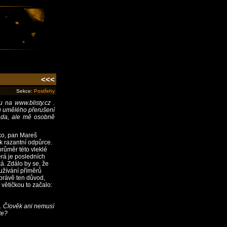
<<<
Sekce:
Postřehy
 na www.blisty.cz .
u umělého přerušení
řada, ale mě osobně
sko, pan Mareš
k razantní odpůrce.
růměr této vleklé
erá je posledních
. Zdálo by se, že
užívání příměrů
 právě ten důvod,
větičkou to začalo:
. Člověk ani nemusí
te?