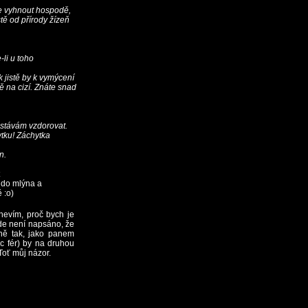
 se vyhnout hospodě,
ě od přírody žízeň
li u toho
ak jistě by k vymýcení
tě na cizí. Znáte snad
estávám vzdorovat.
tku! Záchytka
n.
 do mlýna a
 :o)
nevím, proč bych je
kde není napsáno, že
ně tak, jako panem
c fér) by na druhou
Toť můj názor.