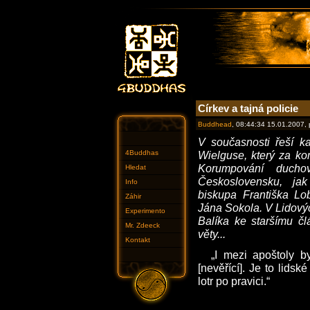
Církev a tajná policie
Buddhead
, 08:44:34 15.01.2007,
V současnosti řeší k
4Buddhas
Wielguse, který za ko
Korumpování ducho
Hledat
Československu, jak
Info
biskupa Františka Lo
Záhir
Jána Sokola. V Lidovýc
Experimento
Balíka ke staršímu čl
Mr. Zdeeck
věty...
Kontakt
„I mezi apoštoly b
[nevěřící]. Je to lids
lotr po pravici.“