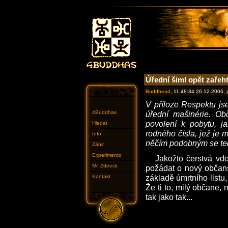
Úřední šiml opět zařeht
Buddhead
, 11:48:34 26.12.2006,
V příloze Respektu js
4Buddhas
úřední mašinérie. O
povolení k pobytu, j
Hledat
rodného čísla, jež je 
Info
něčím podobným se teď
Záhir
Experimento
Jakožto čerstvá vd
Mr. Zdeeck
požádat o nový občans
základě úmrtního listu
Kontakt
Že ti to, milý občane,
tak jako tak...