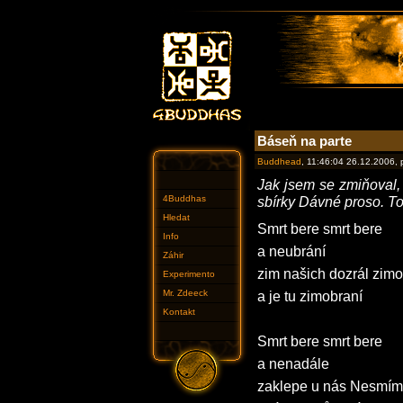
Báseň na parte
Buddhead
, 11:46:04 26.12.2006,
Jak jsem se zmiňoval,
4Buddhas
sbírky Dávné proso. Tož
Hledat
Smrt bere smrt bere
Info
a neubrání
Záhir
zim našich dozrál zim
Experimento
Mr. Zdeeck
a je tu zimobraní
Kontakt
Smrt bere smrt bere
a nenadále
zaklepe u nás Nesmí