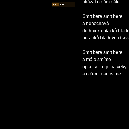
ukázat o dům dále
Smrt bere smrt bere
a nenechává
drchnička ptáčků hlad
beránků hladných tráv
Smrt bere smrt bere
a málo smíme
optat se co je na věky
a o čem hladovíme